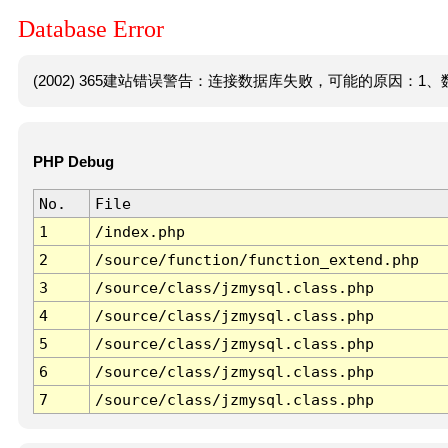
Database Error
(2002) 365建站错误警告：连接数据库失败，可能的原因：1、数
PHP Debug
No.
File
1
/index.php
2
/source/function/function_extend.php
3
/source/class/jzmysql.class.php
4
/source/class/jzmysql.class.php
5
/source/class/jzmysql.class.php
6
/source/class/jzmysql.class.php
7
/source/class/jzmysql.class.php