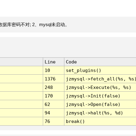
据库密码不对; 2、mysql未启动。
Line
Code
10
set_plugins()
1376
jzmysql->fetch_all(%s, %s
248
jzmysql->Execute(%s, %s)
170
jzmysql->Init(false)
62
jzmysql->Open(false)
94
jzmysql->halt(%s, %d)
76
break()